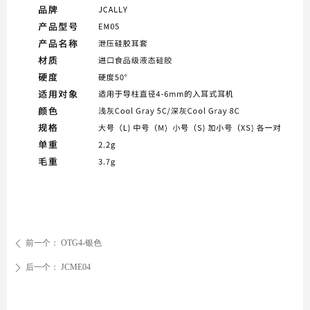
前一个：
OTG4-银色
ꄴ
后一个：
JCME04
ꄲ