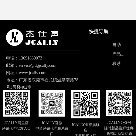
快捷导航
产品中心
自助报修
关于品牌
产品画册
电话：13691830073
常见问题
联系我们
邮箱：service@dgjcally.com
网址：www.jcally.com
地址：广东省东莞市石龙镇温泉南路78
号3号楼402室
JCALLY公众号
JCALLY阿里店
JCALLY官微
JCALLY天猫旗舰
随时新品尝鲜优惠/
经销代理批发入口
申请经销代理联系窗
店
折扣活动等动态
口
零售购买入口